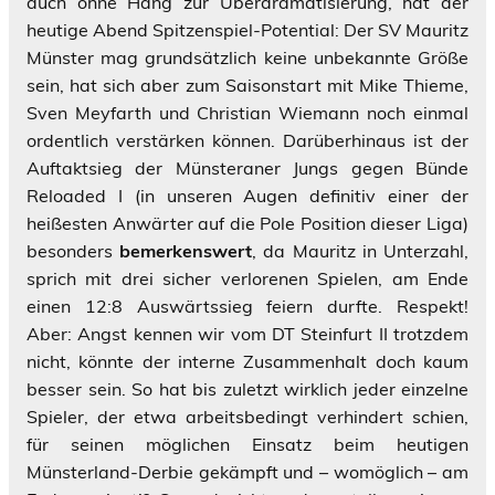
auch ohne Hang zur Überdramatisierung, hat der
heutige Abend Spitzenspiel-Potential: Der SV Mauritz
Münster mag grundsätzlich keine unbekannte Größe
sein, hat sich aber zum Saisonstart mit Mike Thieme,
Sven Meyfarth und Christian Wiemann noch einmal
ordentlich verstärken können. Darüberhinaus ist der
Auftaktsieg der Münsteraner Jungs gegen Bünde
Reloaded I (in unseren Augen definitiv einer der
heißesten Anwärter auf die Pole Position dieser Liga)
besonders
bemerkenswert
, da Mauritz in Unterzahl,
sprich mit drei sicher verlorenen Spielen, am Ende
einen 12:8 Auswärtssieg feiern durfte. Respekt!
Aber: Angst kennen wir vom DT Steinfurt II trotzdem
nicht, könnte der interne Zusammenhalt doch kaum
besser sein. So hat bis zuletzt wirklich jeder einzelne
Spieler, der etwa arbeitsbedingt verhindert schien,
für seinen möglichen Einsatz beim heutigen
Münsterland-Derbie gekämpft und – womöglich – am