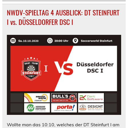
NWDV-SPIELTAG 4 AUSBLICK: DT STEINFURT
I vs. DÜSSELDORFER DSC I
Wollte man das 10:10, welches der DT Steinfurt I am