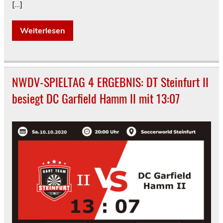
[…]
Weiterlesen
NWDV-SPIELTAG 4 ERGEBNIS: DT Steinfurt II
besiegt DC Garfield Hamm II mit 13:07