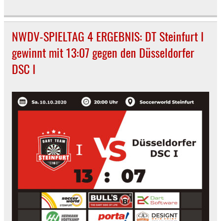
NWDV-SPIELTAG 4 ERGEBNIS: DT Steinfurt I
gewinnt mit 13:07 gegen den Düsseldorfer
DSC I